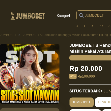
Kategori
JUMBOBET
LINK JUMBOBET
RTP JUMBOBET
PROMO JUMBOBET
JUMBOBET
JUMBOBET $ Hancurkan Belenggu Miskin Pakai Aturan Hitung Rollov
JUMBOBET $ Hancu
Miskin Pakai Aturan
Rp 20.000
Harga
Rp100.000
diskon
80%
sebelum
diskon
SITUS TERBAIK :
JUM
JUMBOBET
LINK J